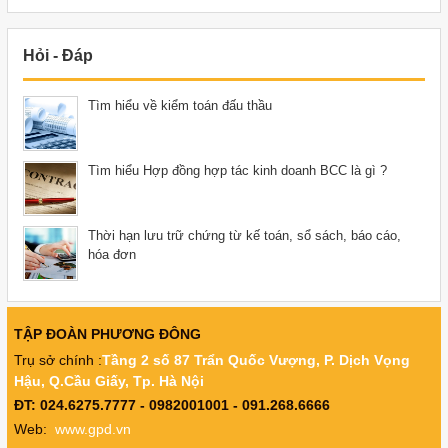
Hỏi - Đáp
Tìm hiểu về kiểm toán đấu thầu
Tìm hiểu Hợp đồng hợp tác kinh doanh BCC là gì ?
Thời hạn lưu trữ chứng từ kế toán, sổ sách, báo cáo,
hóa đơn
TẬP ĐOÀN PHƯƠNG ĐÔNG
Trụ sở chính :
Tầng 2 số 87 Trẩn Quốc Vượng, P. Dịch Vọng
Hậu, Q.Cầu Giấy, Tp. Hà Nội
ĐT:
024.6275.7777
- 0982001001 - 091.268.6666
Web:
www.gpd.vn